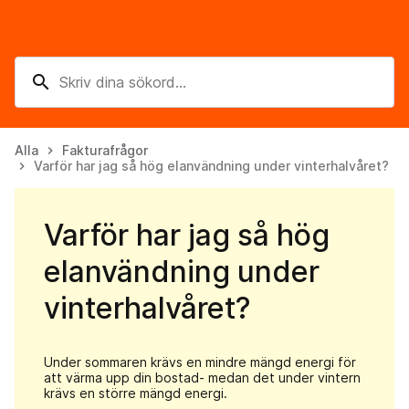
search
Alla
Fakturafrågor
keyboard_arrow_right
Varför har jag så hög elanvändning under vinterhalvåret?
keyboard_arrow_right
Varför har jag så hög
elanvändning under
vinterhalvåret?
Under sommaren krävs en mindre mängd energi för
att värma upp di
n bostad
-
medan det under vintern
krävs en större mängd energi
.